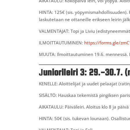
AIKATAULU: Kokopäivä leiri, voi yöpyä. Aloitu
HINTA: 125€ (sis. yöpymismahdollisuuden). R
laskutetaan ne ottaneille erikseen leirin jäl
VALMENTAJAT: Topi ja Liviu (edistyneemmät
ILMOITTAUTUMINEN:
https://forms.gle/zm
MUUTA: Ilmoittautuminen 19.6. mennessä. Lei
J
uniorileiri 3: 29.-30.7. 
KENELLE: Aloittelijat ja uudet pelaajat (ratin
SISÄLTÖ: Hauskaa tekemistä pingiksen pariss
AIKATAULU: Päiväleiri. Aloitus klo 8 ja päivä
HINTA: 50€ (sis. tukevan lounaan). Osallistu
VALMENTAJAT: Topi ja Eeli