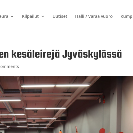
eura
Kilpailut
Uutiset
Halli / Varaa vuoro
Kumpp
en kesäleirejä Jyväskylässä
comments