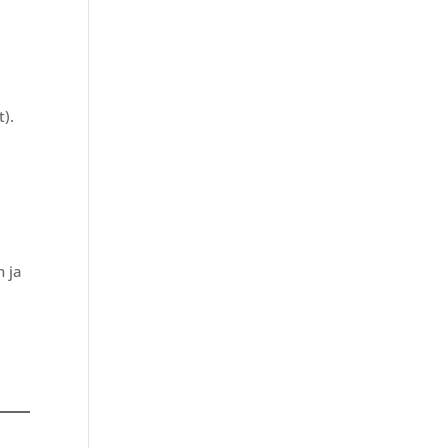
t).
n ja