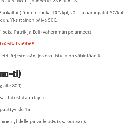
s 26.6. klo 11 ja lopetus 28.6. klo 18.
uokailut (lämmin ruoka 10€/kpl, väli- ja aamupalat 5€/kpl)
keen. Yksittäinen päivä 50€.
) sekä Patrik ja Eeli (vähemmän pelanneet)
C1rXrsBaLxa9D68
ri järjestetään, jos osallistujia on vähintään 6.
(ma-ti)
g alle 800)
a. Tutustutaan lajiin!
 päättyy klo 16.
minen yhdelle päivälle 30€ (sis. lounaan).