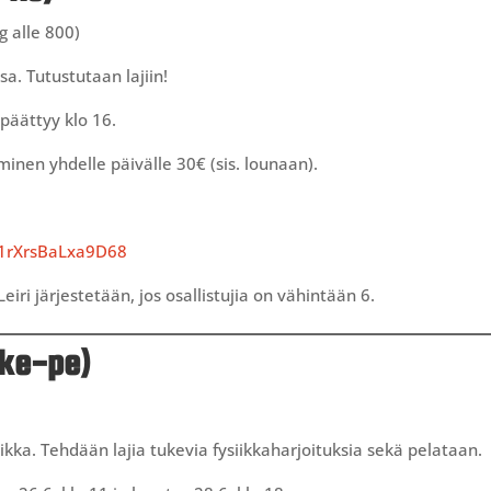
g alle 800)
a. Tutustutaan lajiin!
 päättyy klo 16.
minen yhdelle päivälle 30€ (sis. lounaan).
C1rXrsBaLxa9D68
ri järjestetään, jos osallistujia on vähintään 6.
(ke-pe)
kka. Tehdään lajia tukevia fysiikkaharjoituksia sekä pelataan.