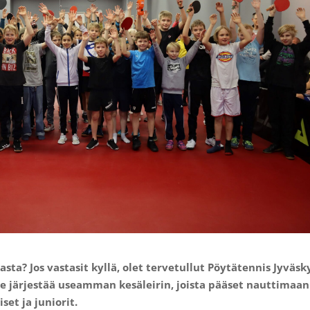
sta? Jos vastasit kyllä, olet tervetullut Pöytätennis Jyväsk
me järjestää useamman kesäleirin, joista pääset nauttimaan
iset ja juniorit.