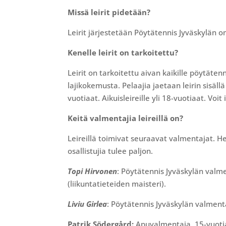
Missä leirit pidetään?
Leirit järjestetään Pöytätennis Jyväskylän om
Kenelle leirit on tarkoitettu?
Leirit on tarkoitettu aivan kaikille pöytätenn
lajikokemusta. Pelaajia jaetaan leirin sisällä
vuotiaat. Aikuisleireille yli 18-vuotiaat. Voit 
Keitä valmentajia leireillä on?
Leireillä toimivat seuraavat valmentajat. H
osallistujia tulee paljon.
Topi Hirvonen
: Pöytätennis Jyväskylän valm
(liikuntatieteiden maisteri).
Liviu Girlea
: Pöytätennis Jyväskylän valmenta
Patrik Södergård:
Apuvalmentaja. 15-vuoti