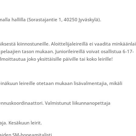
alla hallilla (Sorastajantie 1, 40250 Jyväskylä).
iksestä kiinnostuneille. Aloittelijaleireillä ei vaadita minkäänla
 pelaajien tason mukaan. Juniorileireillä voivat osallistua 6-17-
ilmoittautua joko yksittäisille päiville tai koko leirille!
einäkuun leireille otetaan mukaan lisävalmentajia, mikäli
ennuskoordinaattori. Valmistunut liikunnanopettaja
ja. Kesäkuun leirit.
aiden SM-hopeamitalisti.