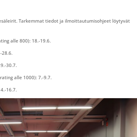
esäleirit. Tarkemmat tiedot ja ilmoittautumisohjeet löytyvät
rating alle 800): 18.-19.6.
.-28.6.
29.-30.7.
 rating alle 1000): 7.-9.7.
14.-16.7.