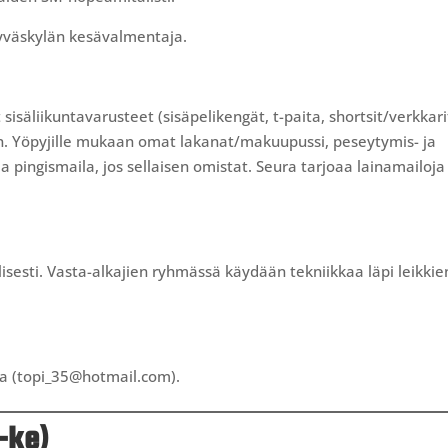
yväskylän kesävalmentaja.
sisäliikuntavarusteet (sisäpelikengät, t-paita, shortsit/verkkari
aan. Yöpyjille mukaan omat lakanat/makuupussi, peseytymis- ja
pingismaila, jos sellaisen omistat. Seura tarjoaa lainamailoja
lisesti. Vasta-alkajien ryhmässä käydään tekniikkaa läpi leikkie
la (topi_35@hotmail.com).
i-ke)