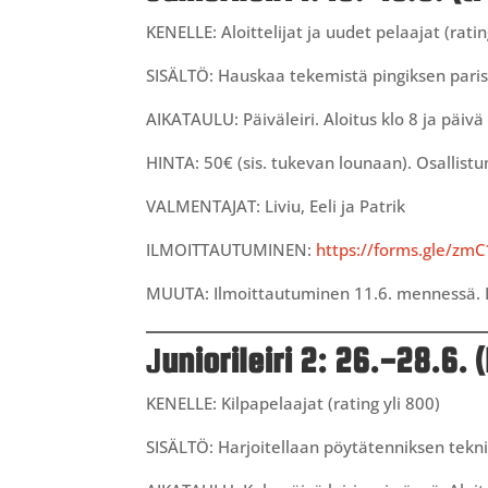
KENELLE: Aloittelijat ja uudet pelaajat (ratin
SISÄLTÖ: Hauskaa tekemistä pingiksen pariss
AIKATAULU: Päiväleiri. Aloitus klo 8 ja päivä
HINTA: 50€ (sis. tukevan lounaan). Osallistu
VALMENTAJAT: Liviu, Eeli ja Patrik
ILMOITTAUTUMINEN:
https://forms.gle/zm
MUUTA: Ilmoittautuminen 11.6. mennessä. Lei
J
uniorileiri 2: 26.-28.6. 
KENELLE: Kilpapelaajat (rating yli 800)
SISÄLTÖ: Harjoitellaan pöytätenniksen teknii