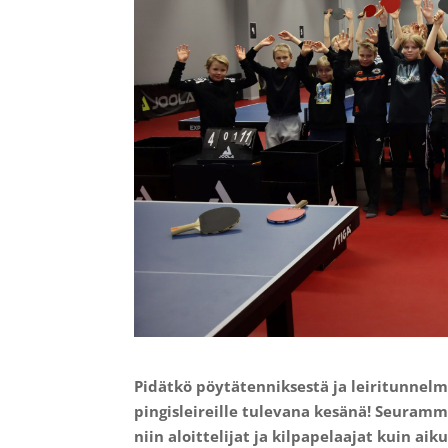
Pidätkö pöytätenniksestä ja leiritunnelma
pingisleireille tulevana kesänä! Seuram
niin aloittelijat ja kilpapelaajat kuin aiku