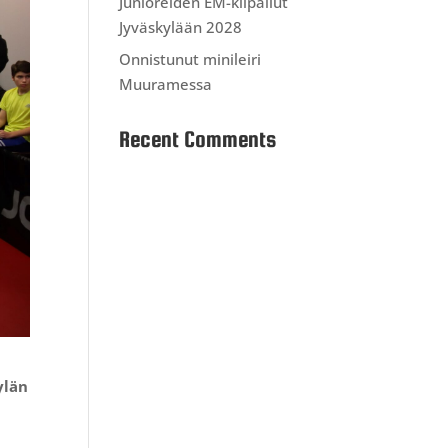
Junioreiden EM-kilpailut
Jyväskylään 2028
Onnistunut minileiri
Muuramessa
Recent Comments
ylän