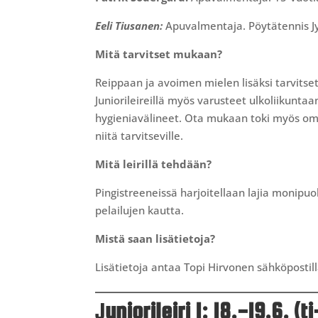
Eeli Tiusanen:
Apuvalmentaja. Pöytätennis J
Mitä tarvitset mukaan?
Reippaan ja avoimen mielen lisäksi tarvitset 
Juniorileireillä myös varusteet ulkoliikunt
hygieniavälineet. Ota mukaan toki myös oma 
niitä tarvitseville.
Mitä leirillä tehdään?
Pingistreeneissä harjoitellaan lajia monipuo
pelailujen kautta.
Mistä saan lisätietoja?
Lisätietoja antaa Topi Hirvonen sähköpostil
J
uniorileiri 1: 18.-19.6. (t