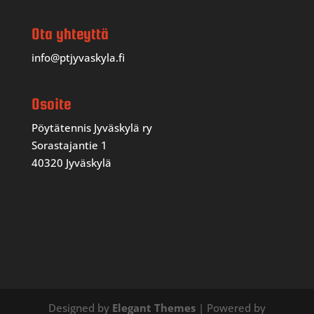
Ota yhteyttä
info@ptjyvaskyla.fi
Osoite
Pöytätennis Jyväskylä ry
Sorastajantie 1
40320 Jyväskylä
Designed by
Elegant Themes
| Powered by