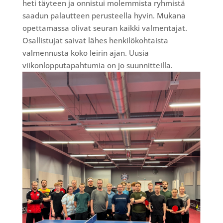
heti täyteen ja onnistui molemmista ryhmistä
saadun palautteen perusteella hyvin. Mukana
opettamassa olivat seuran kaikki valmentajat.
Osallistujat saivat lähes henkilökohtaista
valmennusta koko leirin ajan. Uusia
viikonlopputapahtumia on jo suunnitteilla.