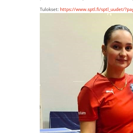
Tulokset:
https://www.sptl.fi/sptl_uudet/