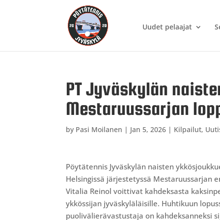
Uudet pelaajat
S
PT Jyväskylän naiste
Mestaruussarjan lop
by
Pasi Moilanen
|
Jan 5, 2026
|
Kilpailut
,
Uuti
Pöytätennis Jyväskylän naisten ykkösjoukkue
Helsingissä järjestetyssä Mestaruussarjan 
Vitalia Reinol voittivat kahdeksasta kaksinp
ykkössijan jyväskyläläisille. Huhtikuun lop
puolivälierävastustaja on kahdeksanneksi si