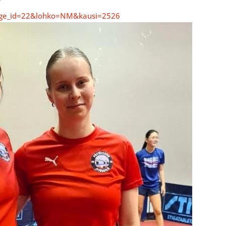
?page_id=22&lohko=NM&kausi=2526