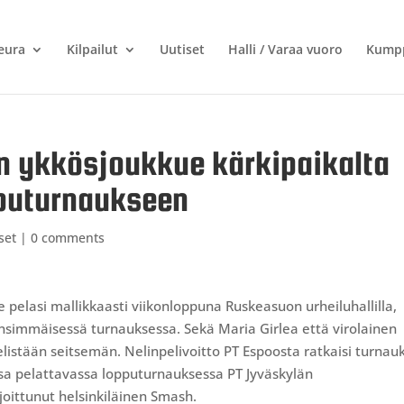
eura
Kilpailut
Uutiset
Halli / Varaa vuoro
Kumpp
n ykkösjoukkue kärkipaikalta
puturnaukseen
set
|
0 comments
 pelasi mallikkaasti viikonloppuna Ruskeasuon urheiluhallilla,
ensimmäisessä turnauksessa. Sekä Maria Girlea että virolainen
elistään seitsemän. Nelinpelivoitto PT Espoosta ratkaisi turnau
ussa pelattavassa lopputurnauksessa PT Jyväskylän
joittunut helsinkiläinen Smash.