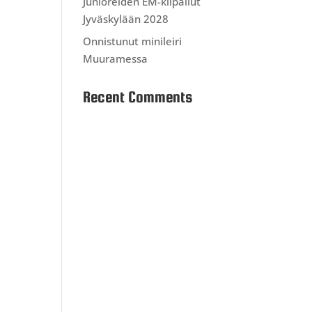
Junioreiden EM-kilpailut
Jyväskylään 2028
Onnistunut minileiri
Muuramessa
Recent Comments