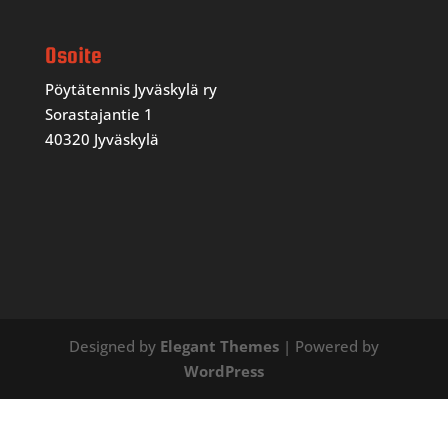
Osoite
Pöytätennis Jyväskylä ry
Sorastajantie 1
40320 Jyväskylä
Designed by
Elegant Themes
| Powered by
WordPress