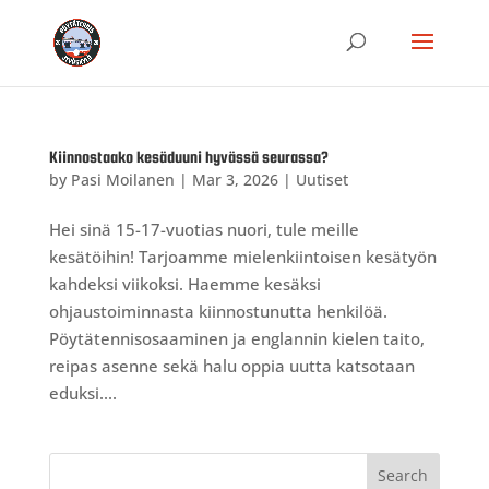
Kiinnostaako kesäduuni hyvässä seurassa?
by
Pasi Moilanen
|
Mar 3, 2026
|
Uutiset
Hei sinä 15-17-vuotias nuori, tule meille
kesätöihin! Tarjoamme mielenkiintoisen kesätyön
kahdeksi viikoksi. Haemme kesäksi
ohjaustoiminnasta kiinnostunutta henkilöä.
Pöytätennisosaaminen ja englannin kielen taito,
reipas asenne sekä halu oppia uutta katsotaan
eduksi....